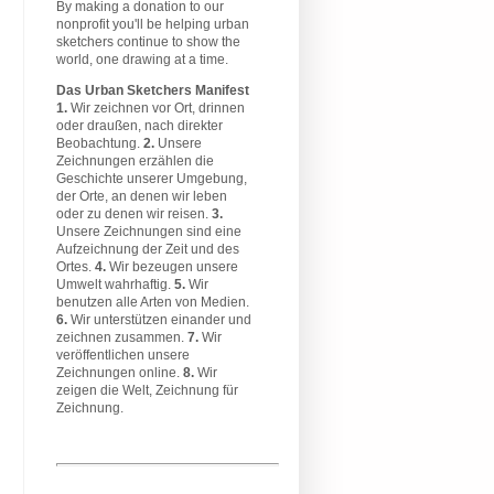
By making a donation to our
nonprofit you'll be helping urban
sketchers continue to show the
world, one drawing at a time.
Das Urban Sketchers Manifest
1.
Wir zeichnen vor Ort, drinnen
oder draußen, nach direkter
Beobachtung.
2.
Unsere
Zeichnungen erzählen die
Geschichte unserer Umgebung,
der Orte, an denen wir leben
oder zu denen wir reisen.
3.
Unsere Zeichnungen sind eine
Aufzeichnung der Zeit und des
Ortes.
4.
Wir bezeugen unsere
Umwelt wahrhaftig.
5.
Wir
benutzen alle Arten von Medien.
6.
Wir unterstützen einander und
zeichnen zusammen.
7.
Wir
veröffentlichen unsere
Zeichnungen online.
8.
Wir
zeigen die Welt, Zeichnung für
Zeichnung.