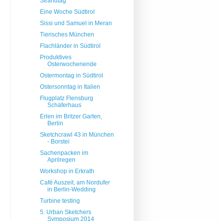
Strandtag
Eine Woche Südtirol
Sissi und Samuel in Meran
Tierisches München
Flachländer in Südtirol
Produktives
Osterwochenende
Ostermontag in Südtirol
Ostersonntag in Italien
Flugplatz Flensburg
Schäferhaus
Erlen im Britzer Garten,
Berlin
Sketchcrawl 43 in München
- Borstei
Sachenpacken im
Aprilregen
Workshop in Erkrath
Café Auszeit, am Nordufer
in Berlin-Wedding
Turbine testing
5. Urban Sketchers
Symposium 2014