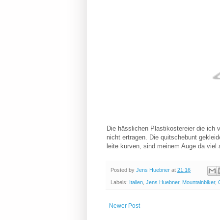
Die hässlichen Plastikostereier die ich
nicht ertragen. Die quitschebunt geklei
leite kurven, sind meinem Auge da viel
Posted by
Jens Huebner
at
21:16
Labels:
Italien
,
Jens Huebner
,
Mountainbiker
,
Newer Post