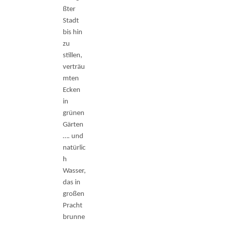
ßter
Stadt
bis hin
zu
stillen,
verträu
mten
Ecken
in
grünen
Gärten
…. und
natürlic
h
Wasser,
das in
großen
Pracht
brunne