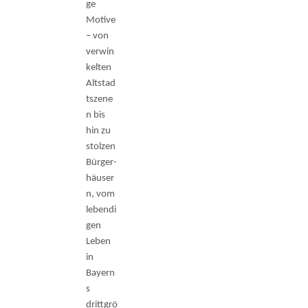
ge
Motive
– von
verwin
kelten
Altstad
tszene
n bis
hin zu
stolzen
Bürger­
häuser
n, vom
lebendi
gen
Leben
in
Bayern
s
drittgrö