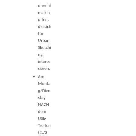
ohnehi
n allen
offen,
die sich
für
Urban
Sketchi
ng
interes
sieren.
Am
Monta
g/Dien
stag
NACH
dem
USk-
Treffen
(2./3.