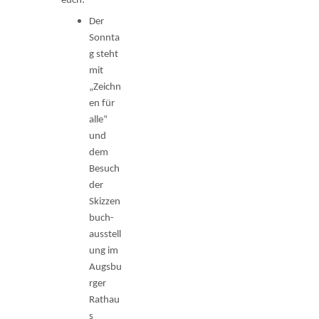
euch:
Der
Sonnta
g steht
mit
„Zeichn
en für
alle“
und
dem
Besuch
der
Skizzen
buch­
ausstell
ung im
Augsbu
rger
Rathau
s