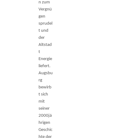
n zum
Vergnü
gen
sprudel
t und
der
Altstad
t
Energie
liefert.
Augsbu
rg
bewirb
t sich
mit
seiner
2000jä
hrigen
Geschic
hte der