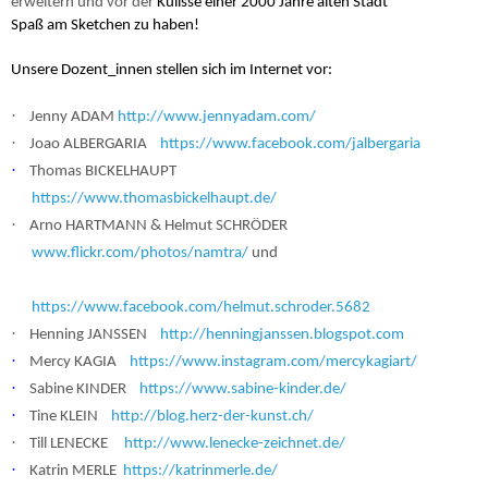
erweitern und vor der
Kulisse einer 2000 Jahre alten Stadt
Spaß am Sketchen zu haben!
Unsere Dozent_innen stellen sich im Internet vor:
·
Jenny ADAM
http://www.jennyadam.com/
·
Joao ALBERGARIA
https://www.facebook.com/jalbergaria
·
Thomas BICKELHAUPT
https://www.thomasbickelhaupt.de/
·
Arno HARTMANN & Helmut SCHRÖDER
www.flickr.com/photos/namtra/
und
https://www.facebook.com/helmut.schroder.5682
·
Henning JANSSEN
http://henningjanssen.blogspot.com
·
Mercy KAGIA
https://www.instagram.com/mercykagiart/
·
Sabine KINDER
https://www.sabine-kinder.de/
·
Tine KLEIN
http://blog.herz-der-kunst.ch/
·
Till LENECKE
http://www.lenecke-zeichnet.de/
·
Katrin MERLE
https://katrinmerle.de/