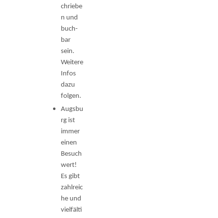
chriebe
n und
buch­
bar
sein.
Weitere
Infos
dazu
folgen.
Augsbu
rg ist
immer
einen
Besuch
wert!
Es gibt
zahlreic
he und
vielfälti