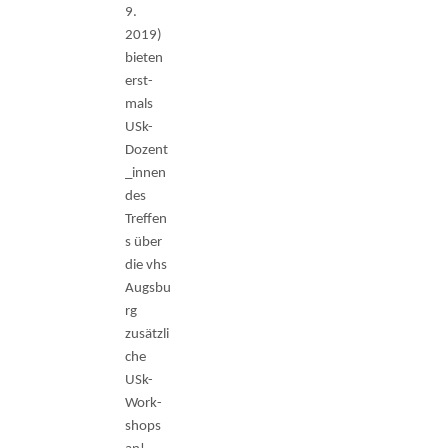
9.
2019)
bieten
erst­
mals
USk-
Dozent
_innen
des
Treffen
s über
die vhs
Augsbu
rg
zusätzli
che
USk-
Work­
shops