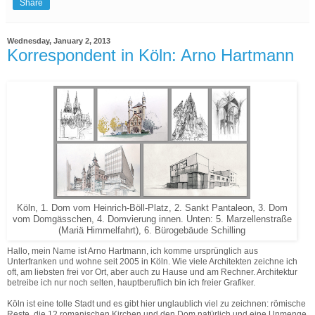
Share
Wednesday, January 2, 2013
Korrespondent in Köln: Arno Hartmann
Köln, 1. Dom vom Heinrich-Böll-Platz, 2. Sankt Pantaleon, 3. Dom
vom Domgässchen, 4. Domvierung innen. Unten: 5. Marzellenstraße
(Mariä Himmelfahrt), 6. Bürogebäude Schilling
Hallo, mein Name ist Arno Hartmann, ich komme ursprünglich aus
Unterfranken und wohne seit 2005 in Köln. Wie viele Architekten zeichne ich
oft, am liebsten frei vor Ort, aber auch zu Hause und am Rechner. Architektur
betreibe ich nur noch selten, hauptberuflich bin ich freier Grafiker.
Köln ist eine tolle Stadt und es gibt hier unglaublich viel zu zeichnen: römische
Reste, die 12 romanischen Kirchen und den Dom natürlich und eine Unmenge