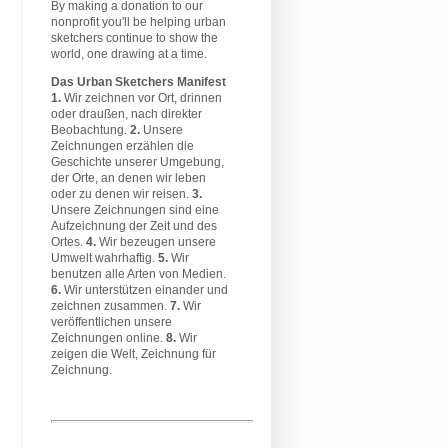
By making a donation to our
nonprofit you'll be helping urban
sketchers continue to show the
world, one drawing at a time.
Das Urban Sketchers Manifest
1.
Wir zeichnen vor Ort, drinnen
oder draußen, nach direkter
Beobachtung.
2.
Unsere
Zeichnungen erzählen die
Geschichte unserer Umgebung,
der Orte, an denen wir leben
oder zu denen wir reisen.
3.
Unsere Zeichnungen sind eine
Aufzeichnung der Zeit und des
Ortes.
4.
Wir bezeugen unsere
Umwelt wahrhaftig.
5.
Wir
benutzen alle Arten von Medien.
6.
Wir unterstützen einander und
zeichnen zusammen.
7.
Wir
veröffentlichen unsere
Zeichnungen online.
8.
Wir
zeigen die Welt, Zeichnung für
Zeichnung.