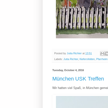
Posted by
Jutta Richter
at
13:51
Labels:
Jutta Richter
,
Kiefersfelden
,
Pfarrheim
Tuesday, October 4, 2016
München USK Treffen
Wir hatten viel Spaß, in München geme