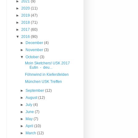
►
2021
(9)
►
2020
(11)
►
2019
(47)
►
2018
(71)
►
2017
(60)
▼
2016
(90)
►
December
(4)
►
November
(3)
▼
October
(3)
Moin Sketchers! USK 2017
Eutin - deu...
Föhnwind in Kiefersfelden
München USK Treffen
►
September
(12)
►
August
(12)
►
July
(4)
►
June
(7)
►
May
(7)
►
April
(10)
►
March
(12)