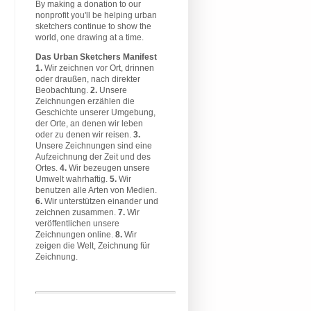
By making a donation to our
nonprofit you'll be helping urban
sketchers continue to show the
world, one drawing at a time.
Das Urban Sketchers Manifest
1.
Wir zeichnen vor Ort, drinnen
oder draußen, nach direkter
Beobachtung.
2.
Unsere
Zeichnungen erzählen die
Geschichte unserer Umgebung,
der Orte, an denen wir leben
oder zu denen wir reisen.
3.
Unsere Zeichnungen sind eine
Aufzeichnung der Zeit und des
Ortes.
4.
Wir bezeugen unsere
Umwelt wahrhaftig.
5.
Wir
benutzen alle Arten von Medien.
6.
Wir unterstützen einander und
zeichnen zusammen.
7.
Wir
veröffentlichen unsere
Zeichnungen online.
8.
Wir
zeigen die Welt, Zeichnung für
Zeichnung.