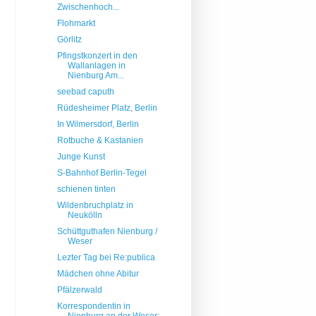
Zwischenhoch...
Flohmarkt
Görlitz
Pfingstkonzert in den
Wallanlagen in
Nienburg Am...
seebad caputh
Rüdesheimer Platz, Berlin
In Wilmersdorf, Berlin
Rotbuche & Kastanien
Junge Kunst
S-Bahnhof Berlin-Tegel
schienen tinten
Wildenbruchplatz in
Neukölln
Schüttguthafen Nienburg /
Weser
Lezter Tag bei Re:publica
Mädchen ohne Abitur
Pfälzerwald
Korrespondentin in