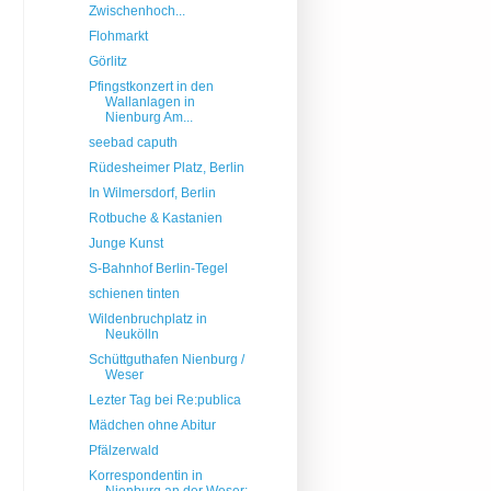
Zwischenhoch...
Flohmarkt
Görlitz
Pfingstkonzert in den
Wallanlagen in
Nienburg Am...
seebad caputh
Rüdesheimer Platz, Berlin
In Wilmersdorf, Berlin
Rotbuche & Kastanien
Junge Kunst
S-Bahnhof Berlin-Tegel
schienen tinten
Wildenbruchplatz in
Neukölln
Schüttguthafen Nienburg /
Weser
Lezter Tag bei Re:publica
Mädchen ohne Abitur
Pfälzerwald
Korrespondentin in