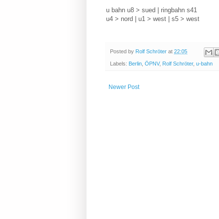
u bahn u8 > sued | ringbahn s41
u4 > nord | u1 > west | s5 > west
Posted by
Rolf Schröter
at
22:05
Labels:
Berlin
,
ÖPNV
,
Rolf Schröter
,
u-bahn
Newer Post