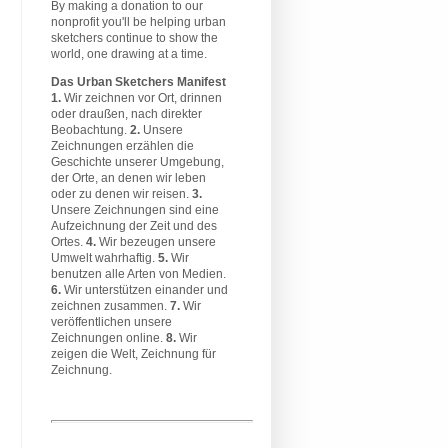
By making a donation to our
nonprofit you'll be helping urban
sketchers continue to show the
world, one drawing at a time.
Das Urban Sketchers Manifest
1.
Wir zeichnen vor Ort, drinnen
oder draußen, nach direkter
Beobachtung.
2.
Unsere
Zeichnungen erzählen die
Geschichte unserer Umgebung,
der Orte, an denen wir leben
oder zu denen wir reisen.
3.
Unsere Zeichnungen sind eine
Aufzeichnung der Zeit und des
Ortes.
4.
Wir bezeugen unsere
Umwelt wahrhaftig.
5.
Wir
benutzen alle Arten von Medien.
6.
Wir unterstützen einander und
zeichnen zusammen.
7.
Wir
veröffentlichen unsere
Zeichnungen online.
8.
Wir
zeigen die Welt, Zeichnung für
Zeichnung.