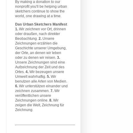
By making a donation to our
nonprofit you'll be helping urban
sketchers continue to show the
world, one drawing at a time.
Das Urban Sketchers Manifest
1.
Wir zeichnen vor Ort, drinnen
oder draußen, nach direkter
Beobachtung.
2.
Unsere
Zeichnungen erzählen die
Geschichte unserer Umgebung,
der Orte, an denen wir leben
oder zu denen wir reisen.
3.
Unsere Zeichnungen sind eine
Aufzeichnung der Zeit und des
Ortes.
4.
Wir bezeugen unsere
Umwelt wahrhaftig.
5.
Wir
benutzen alle Arten von Medien.
6.
Wir unterstützen einander und
zeichnen zusammen.
7.
Wir
veröffentlichen unsere
Zeichnungen online.
8.
Wir
zeigen die Welt, Zeichnung für
Zeichnung.