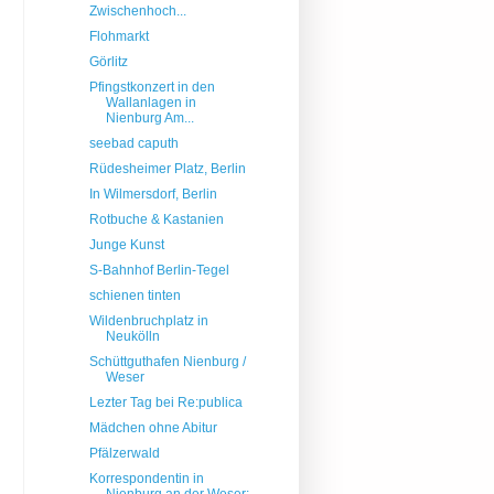
Zwischenhoch...
Flohmarkt
Görlitz
Pfingstkonzert in den
Wallanlagen in
Nienburg Am...
seebad caputh
Rüdesheimer Platz, Berlin
In Wilmersdorf, Berlin
Rotbuche & Kastanien
Junge Kunst
S-Bahnhof Berlin-Tegel
schienen tinten
Wildenbruchplatz in
Neukölln
Schüttguthafen Nienburg /
Weser
Lezter Tag bei Re:publica
Mädchen ohne Abitur
Pfälzerwald
Korrespondentin in