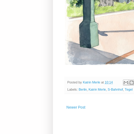
Posted by
Katrin Merle
at
10:14
Labels:
Berlin
,
Katrin Merle
,
S-Bahnhof
,
Tegel
Newer Post