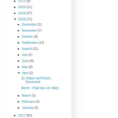
►
2021
(9)
►
2020
(11)
►
2019
(47)
▼
2018
(71)
►
December
(2)
►
November
(7)
►
October
(8)
►
September
(12)
►
August
(11)
►
July
(2)
►
June
(8)
►
May
(8)
▼
April
(2)
Zu Ostern auf Fünen,
Dänemark
Berlin - Platz des 18. März
►
March
(3)
►
February
(3)
►
January
(5)
►
2017
(60)