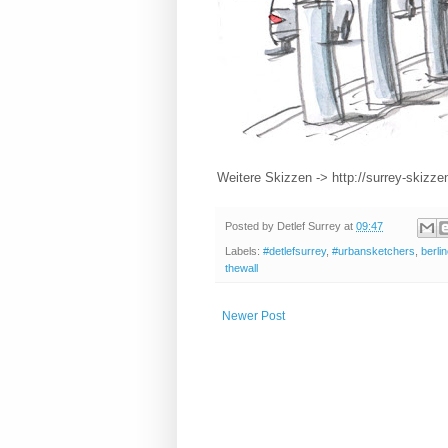
Weitere Skizzen -> http://surrey-skizz
Posted by
Detlef Surrey
at
09:47
Labels:
#detlefsurrey
,
#urbansketchers
,
berli
thewall
Newer Post