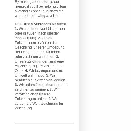
By making a donation to our
nonprofit you'll be helping urban
sketchers continue to show the
world, one drawing at a time.
Das Urban Sketchers Manifest
1.
Wir zeichnen vor Ort, drinnen
oder draußen, nach direkter
Beobachtung.
2.
Unsere
Zeichnungen erzählen die
Geschichte unserer Umgebung,
der Orte, an denen wir leben
oder zu denen wir reisen.
3.
Unsere Zeichnungen sind eine
Aufzeichnung der Zeit und des
Ortes.
4.
Wir bezeugen unsere
Umwelt wahrhaftig.
5.
Wir
benutzen alle Arten von Medien.
6.
Wir unterstützen einander und
zeichnen zusammen.
7.
Wir
veröffentlichen unsere
Zeichnungen online.
8.
Wir
zeigen die Welt, Zeichnung für
Zeichnung.