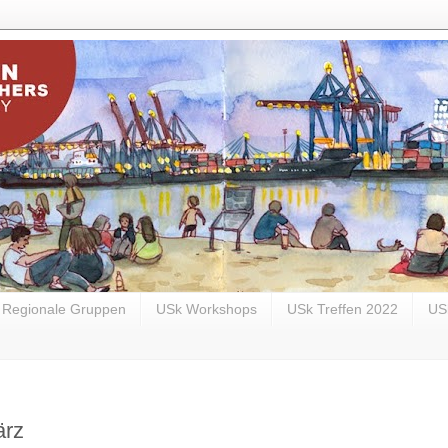
Regionale Gruppen
USk Workshops
USk Treffen 2022
US
ärz