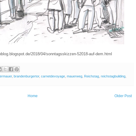
enblog.blogspot.de/2018/04/sonntagsskizzen-52018-auf-dem.html
nermauer
,
brandenburgertor
,
carnetdevoyage
,
mauerweg
,
Reichstag
,
reichstagbuilding
,
Home
Older Post