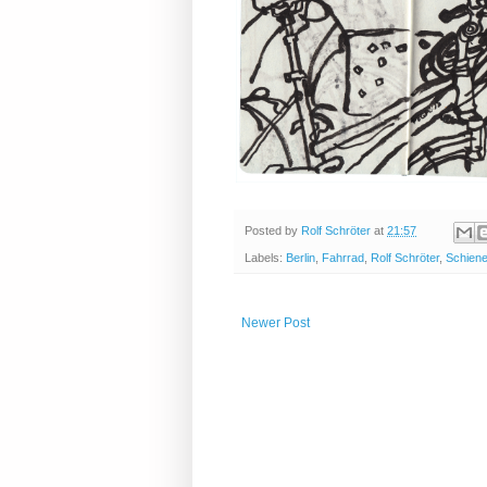
Posted by
Rolf Schröter
at
21:57
Labels:
Berlin
,
Fahrrad
,
Rolf Schröter
,
Schien
Newer Post