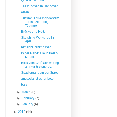
Quatro Cani, Köln
Teestübchen in Hannover
eisen
Triff den Korrespondenten:
Tobias Zipperle,
Tübingen
Brücke und Hütte
Sketching Workshop in
April
birnenblütenknospen
In der Markthalle in Berlin-
Moabit
Blick vom Café Schwabing
am Kurfürstenplatz
Spaziergang an der Spree
antisozialistischer beton
bars
►
March
(6)
►
February
(7)
►
January
(6)
►
2012
(44)