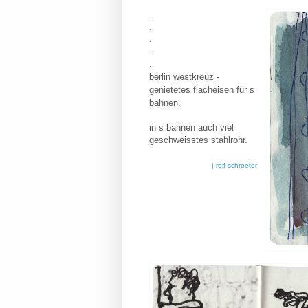
.
.
.
.
.
berlin westkreuz -
genietetes flacheisen für s
bahnen.
in s bahnen auch viel
geschweisstes stahlrohr.
| rolf schroeter