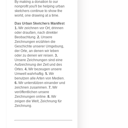
By making a donation to our
nonprofit you'll be helping urban
sketchers continue to show the
world, one drawing at a time.
Das Urban Sketchers Manifest
1.
Wir zeichnen vor Ort, drinnen
oder draußen, nach direkter
Beobachtung.
2.
Unsere
Zeichnungen erzählen die
Geschichte unserer Umgebung,
der Orte, an denen wir leben
oder zu denen wir reisen.
3.
Unsere Zeichnungen sind eine
Aufzeichnung der Zeit und des
Ortes.
4.
Wir bezeugen unsere
Umwelt wahrhaftig.
5.
Wir
benutzen alle Arten von Medien.
6.
Wir unterstützen einander und
zeichnen zusammen.
7.
Wir
veröffentlichen unsere
Zeichnungen online.
8.
Wir
zeigen die Welt, Zeichnung für
Zeichnung.