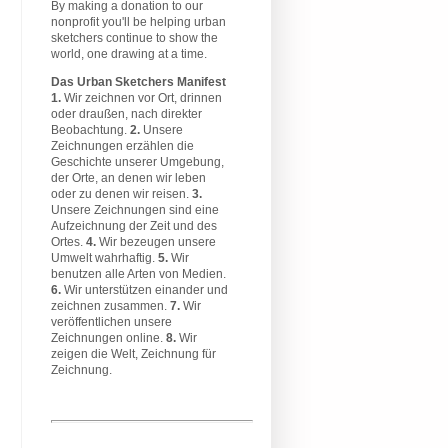
By making a donation to our
nonprofit you'll be helping urban
sketchers continue to show the
world, one drawing at a time.
Das Urban Sketchers Manifest
1.
Wir zeichnen vor Ort, drinnen
oder draußen, nach direkter
Beobachtung.
2.
Unsere
Zeichnungen erzählen die
Geschichte unserer Umgebung,
der Orte, an denen wir leben
oder zu denen wir reisen.
3.
Unsere Zeichnungen sind eine
Aufzeichnung der Zeit und des
Ortes.
4.
Wir bezeugen unsere
Umwelt wahrhaftig.
5.
Wir
benutzen alle Arten von Medien.
6.
Wir unterstützen einander und
zeichnen zusammen.
7.
Wir
veröffentlichen unsere
Zeichnungen online.
8.
Wir
zeigen die Welt, Zeichnung für
Zeichnung.