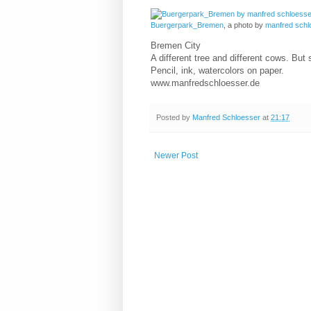
Buergerpark_Bremen
, a photo by
manfred schl
Bremen City
A different tree and different cows. But 
Pencil, ink, watercolors on paper.
www.manfredschloesser.de
Posted by
Manfred Schloesser
at
21:17
Newer Post