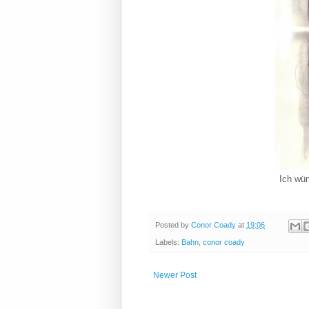
Ich wün
Posted by
Conor Coady
at
19:06
Labels:
Bahn
,
conor coady
Newer Post