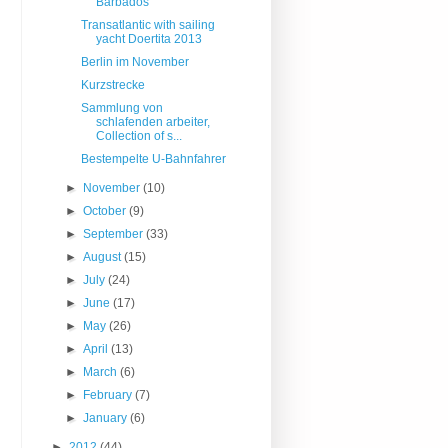
Barbados
Transatlantic with sailing
yacht Doertita 2013
Berlin im November
Kurzstrecke
Sammlung von
schlafenden arbeiter,
Collection of s...
Bestempelte U-Bahnfahrer
►
November
(10)
►
October
(9)
►
September
(33)
►
August
(15)
►
July
(24)
►
June
(17)
►
May
(26)
►
April
(13)
►
March
(6)
►
February
(7)
►
January
(6)
►
2012
(44)