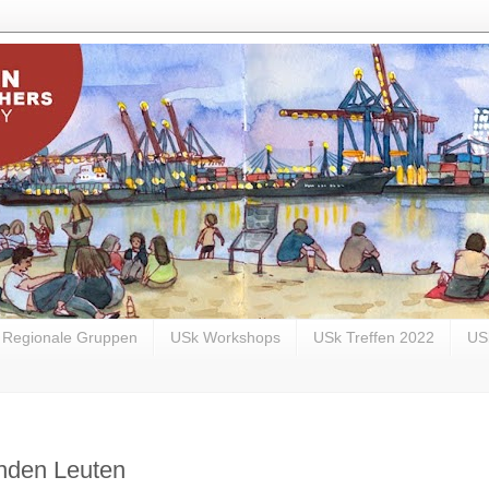
Regionale Gruppen
USk Workshops
USk Treffen 2022
US
enden Leuten