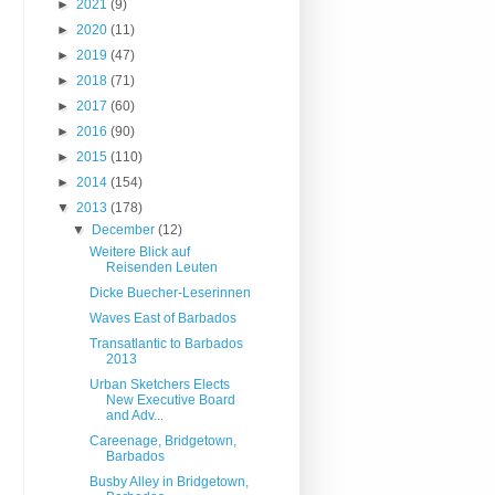
►
2021
(9)
►
2020
(11)
►
2019
(47)
►
2018
(71)
►
2017
(60)
►
2016
(90)
►
2015
(110)
►
2014
(154)
▼
2013
(178)
▼
December
(12)
Weitere Blick auf
Reisenden Leuten
Dicke Buecher-Leserinnen
Waves East of Barbados
Transatlantic to Barbados
2013
Urban Sketchers Elects
New Executive Board
and Adv...
Careenage, Bridgetown,
Barbados
Busby Alley in Bridgetown,