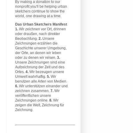
By making a donation to our
nonprofit you'll be helping urban
sketchers continue to show the
world, one drawing at a time.
Das Urban Sketchers Manifest
1.
Wir zeichnen vor Ort, drinnen
oder draußen, nach direkter
Beobachtung.
2.
Unsere
Zeichnungen erzählen die
Geschichte unserer Umgebung,
der Orte, an denen wir leben
oder zu denen wir reisen.
3.
Unsere Zeichnungen sind eine
Aufzeichnung der Zeit und des
Ortes.
4.
Wir bezeugen unsere
Umwelt wahrhaftig.
5.
Wir
benutzen alle Arten von Medien.
6.
Wir unterstützen einander und
zeichnen zusammen.
7.
Wir
veröffentlichen unsere
Zeichnungen online.
8.
Wir
zeigen die Welt, Zeichnung für
Zeichnung.